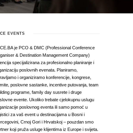
ICE EVENTS
CE.BA je PCO & DMC (Professional Conference
ganiser & Destination Management Company)
encija specijalizirana za profesionalno planiranje i
ganizaciju poslovnih evenata. Planiramo,
ravljamo i organiziramo konferencije, kongrese,
mite, poslovne sastanke, incentive putovanja, team
ilding programe, family day susrete i druge
slovne evente. Ukoliko trebate cjelokupnu uslugu
ganizacije poslovnog eventa ili samo pomoć u
gistici za vaš event u destinacijama u Bosni i
rcegovini, Crnoj Gori i Hrvatskoj – pouzdan smo
rtner koji pruža usluge klijentima iz Europe i svijeta.