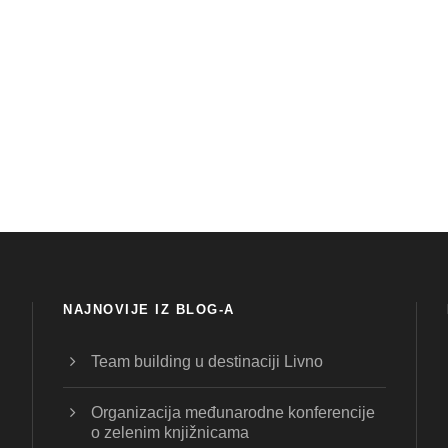
NAJNOVIJE IZ BLOG-A
Team building u destinaciji Livno
Organizacija međunarodne konferencije
o zelenim knjižnicama