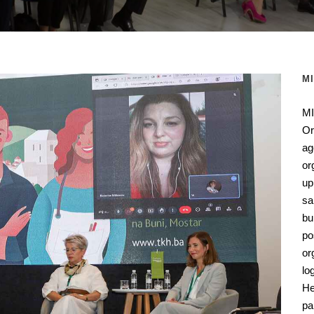
M
MI
Or
ag
or
up
sa
bu
po
or
lo
He
pa