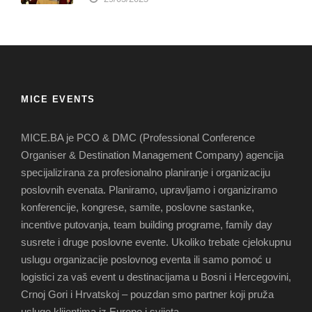
MICE EVENTS
MICE.BA je PCO & DMC (Professional Conference
Organiser & Destination Management Company) agencija
specijalizirana za profesionalno planiranje i organizaciju
poslovnih evenata. Planiramo, upravljamo i organiziramo
konferencije, kongrese, samite, poslovne sastanke,
incentive putovanja, team building programe, family day
susrete i druge poslovne evente. Ukoliko trebate cjelokupnu
uslugu organizacije poslovnog eventa ili samo pomoć u
logistici za vaš event u destinacijama u Bosni i Hercegovini,
Crnoj Gori i Hrvatskoj – pouzdan smo partner koji pruža
usluge klijentima iz Europe i svijeta.