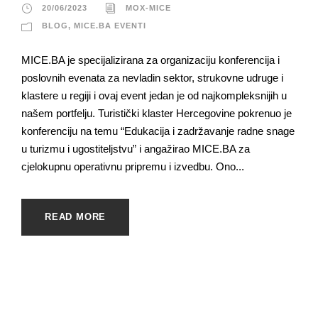
20/06/2023
MOX-MICE
BLOG
,
MICE.BA EVENTI
MICE.BA je specijalizirana za organizaciju konferencija i
poslovnih evenata za nevladin sektor, strukovne udruge i
klastere u regiji i ovaj event jedan je od najkompleksnijih u
našem portfelju. Turistički klaster Hercegovine pokrenuo je
konferenciju na temu “Edukacija i zadržavanje radne snage
u turizmu i ugostiteljstvu” i angažirao MICE.BA za
cjelokupnu operativnu pripremu i izvedbu. Ono...
READ MORE