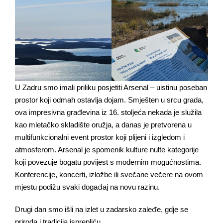
U Zadru smo imali priliku posjetiti Arsenal – uistinu poseban
prostor koji odmah ostavlja dojam. Smješten u srcu grada,
ova impresivna građevina iz 16. stoljeća nekada je služila
kao mletačko skladište oružja, a danas je pretvorena u
multifunkcionalni event prostor koji plijeni i izgledom i
atmosferom. Arsenal je spomenik kulture nulte kategorije
koji povezuje bogatu povijest s modernim mogućnostima.
Konferencije, koncerti, izložbe ili svečane večere na ovom
mjestu podižu svaki događaj na novu razinu.
Drugi dan smo išli na izlet u zadarsko zaleđe, gdje se
priroda i tradicija isprepliću.