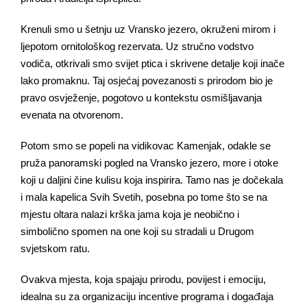
Krenuli smo u šetnju uz Vransko jezero, okruženi mirom i
ljepotom ornitološkog rezervata. Uz stručno vodstvo
vodiča, otkrivali smo svijet ptica i skrivene detalje koji inače
lako promaknu. Taj osjećaj povezanosti s prirodom bio je
pravo osvježenje, pogotovo u kontekstu osmišljavanja
evenata na otvorenom.
Potom smo se popeli na vidikovac Kamenjak, odakle se
pruža panoramski pogled na Vransko jezero, more i otoke
koji u daljini čine kulisu koja inspirira. Tamo nas je dočekala
i mala kapelica Svih Svetih, posebna po tome što se na
mjestu oltara nalazi krška jama koja je neobično i
simbolično spomen na one koji su stradali u Drugom
svjetskom ratu.
Ovakva mjesta, koja spajaju prirodu, povijest i emociju,
idealna su za organizaciju incentive programa i događaja