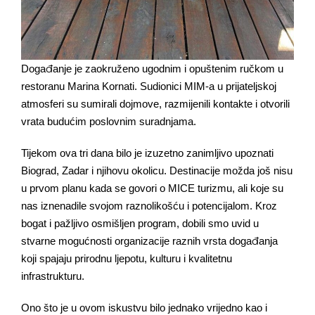
Događanje je zaokruženo ugodnim i opuštenim ručkom u
restoranu Marina Kornati. Sudionici MIM-a u prijateljskoj
atmosferi su sumirali dojmove, razmijenili kontakte i otvorili
vrata budućim poslovnim suradnjama.
Tijekom ova tri dana bilo je izuzetno zanimljivo upoznati
Biograd, Zadar i njihovu okolicu. Destinacije možda još nisu
u prvom planu kada se govori o MICE turizmu, ali koje su
nas iznenadile svojom raznolikošću i potencijalom. Kroz
bogat i pažljivo osmišljen program, dobili smo uvid u
stvarne mogućnosti organizacije raznih vrsta događanja
koji spajaju prirodnu ljepotu, kulturu i kvalitetnu
infrastrukturu.
Ono što je u ovom iskustvu bilo jednako vrijedno kao i