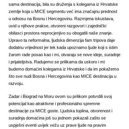
sama destinacija, bila su druženja s kolegama iz Hrvatske
zemlje koja u MICE segmentu već ima značajnu prednost
u odnosu na Bosnu i Hercegovinu. Razmjena iskustava,
uvid u njihove prakse, otvoreni razgovori i zajednički
obilasci prostora neprocjenjivo su obogatili naše znanje.
Upravo ta neformalna, ljudska dimenzija fam tripova daje
dodatnu vrijednost jer tek kada upoznamo ljude koji s istim
žarom rade posao kao i mi, otvaraju se nove ideje, suradnje
i prijateljstva. Radujemo se prilikama da uskoro i mi
budemo domaćini kolegama iz Hrvatske i da im pokažemo
što sve nudi Bosna i Hercegovina kao MICE destinacija u
razvoju.
Zadar i Biograd na Moru ovom su prilikom potvrdili svoj
potencijal kao atraktivne i profesionalno spremne
destinacije za MICE goste. Ljudska toplina, otvorenost i
suradnja domaćina još su jednom pokazali zašto se
uspješni eventi uvijek vežu uz prave ljude na pravim