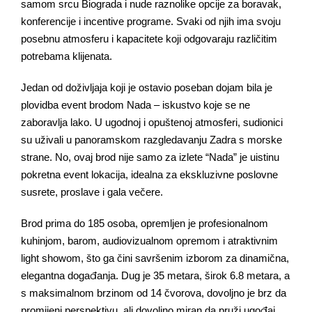
samom srcu Biograda i nude raznolike opcije za boravak,
konferencije i incentive programe. Svaki od njih ima svoju
posebnu atmosferu i kapacitete koji odgovaraju različitim
potrebama klijenata.
Jedan od doživljaja koji je ostavio poseban dojam bila je
plovidba event brodom Nada – iskustvo koje se ne
zaboravlja lako. U ugodnoj i opuštenoj atmosferi, sudionici
su uživali u panoramskom razgledavanju Zadra s morske
strane. No, ovaj brod nije samo za izlete “Nada” je uistinu
pokretna event lokacija, idealna za ekskluzivne poslovne
susrete, proslave i gala večere.
Brod prima do 185 osoba, opremljen je profesionalnom
kuhinjom, barom, audiovizualnom opremom i atraktivnim
light showom, što ga čini savršenim izborom za dinamična,
elegantna događanja. Dug je 35 metara, širok 6.8 metara, a
s maksimalnom brzinom od 14 čvorova, dovoljno je brz da
promijeni perspektivu, ali dovoljno miran da pruži ugođaj