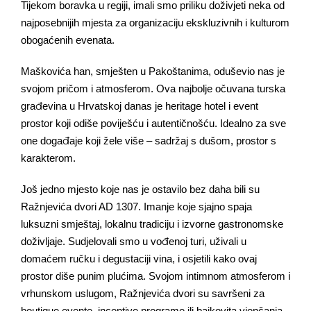
Tijekom boravka u regiji, imali smo priliku doživjeti neka od
najposebnijih mjesta za organizaciju ekskluzivnih i kulturom
obogaćenih evenata.
Maškovića han, smješten u Pakoštanima, oduševio nas je
svojom pričom i atmosferom. Ova najbolje očuvana turska
građevina u Hrvatskoj danas je heritage hotel i event
prostor koji odiše poviješću i autentičnošću. Idealno za sve
one događaje koji žele više – sadržaj s dušom, prostor s
karakterom.
Još jedno mjesto koje nas je ostavilo bez daha bili su
Ražnjevića dvori AD 1307. Imanje koje sjajno spaja
luksuzni smještaj, lokalnu tradiciju i izvorne gastronomske
doživljaje. Sudjelovali smo u vođenoj turi, uživali u
domaćem ručku i degustaciji vina, i osjetili kako ovaj
prostor diše punim plućima. Svojom intimnom atmosferom i
vrhunskom uslugom, Ražnjevića dvori su savršeni za
boutique evente, incentive programe ili bajkovita vjenčanja.