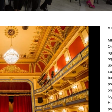
M
MI
Or
ag
or
up
sa
bu
po
or
lo
He
pa