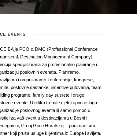
ICE EVENTS
CE.BA je PCO & DMC (Professional Conference
ganiser & Destination Management Company)
encija specijalizirana za profesionalno planiranje i
ganizaciju poslovnih evenata. Planiramo,
ravljamo i organiziramo konferencije, kongrese,
mite, poslovne sastanke, incentive putovanja, team
ilding programe, family day susrete i druge
slovne evente. Ukoliko trebate cjelokupnu uslugu
ganizacije poslovnog eventa ili samo pomoć u
gistici za vaš event u destinacijama u Bosni i
rcegovini, Crnoj Gori i Hrvatskoj – pouzdan smo
rtner koji pruža usluge klijentima iz Europe i svijeta.