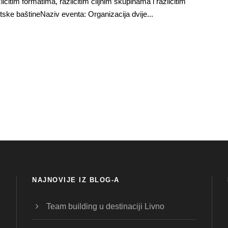
ličitim formatima, različitim ciljnim skupinama i različitim
ske baštineNaziv eventa: Organizacija dvije...
NAJNOVIJE IZ BLOG-A
Team building u destinaciji Livno