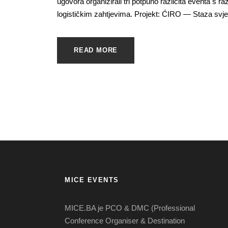
ugovora organizirali tri potpuno različita eventa s raz
logističkim zahtjevima. Projekt: ĆIRO — Staza svjet
READ MORE
MICE EVENTS
MICE.BA je PCO & DMC (Professional
Conference Organiser & Destination