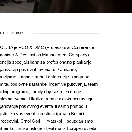
ICE EVENTS
CE.BA je PCO & DMC (Professional Conference
ganiser & Destination Management Company)
encija specijalizirana za profesionalno planiranje i
ganizaciju poslovnih evenata. Planiramo,
ravljamo i organiziramo konferencije, kongrese,
mite, poslovne sastanke, incentive putovanja, team
ilding programe, family day susrete i druge
slovne evente. Ukoliko trebate cjelokupnu uslugu
ganizacije poslovnog eventa ili samo pomoć u
gistici za vaš event u destinacijama u Bosni i
rcegovini, Crnoj Gori i Hrvatskoj – pouzdan smo
rtner koji pruža usluge klijentima iz Europe i svijeta.