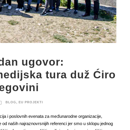
edan ugovor:
 medijska tura duž Ćiro
egovini
BLOG
,
EU PROJEKTI
ncija i poslovnih evenata za međunarodne organizacije,
je od naših najraznovrsnijih referenci jer smo u sklopu jednog