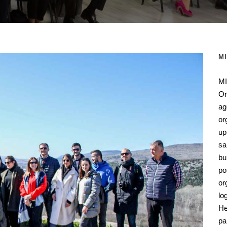
M
MI
Or
ag
or
up
sa
bu
po
or
lo
He
pa